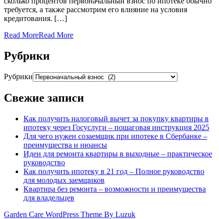
сколько процентов первоначальный взнос по ипотеке обычно
требуется, а также рассмотрим его влияние на условия
кредитования. […]
Read More
Read More
Рубрики
Рубрики
Свежие записи
Как получить налоговый вычет за покупку квартиры в
ипотеку через Госуслуги – пошаговая инструкция 2025
Для чего нужен созаемщик при ипотеке в Сбербанке –
преимущества и нюансы
Идеи для ремонта квартиры в выходные – практическое
руководство
Как получить ипотеку в 21 год – Полное руководство
для молодых заемщиков
Квартира без ремонта – возможности и преимущества
для владельцев
Garden Care WordPress Theme By Luzuk