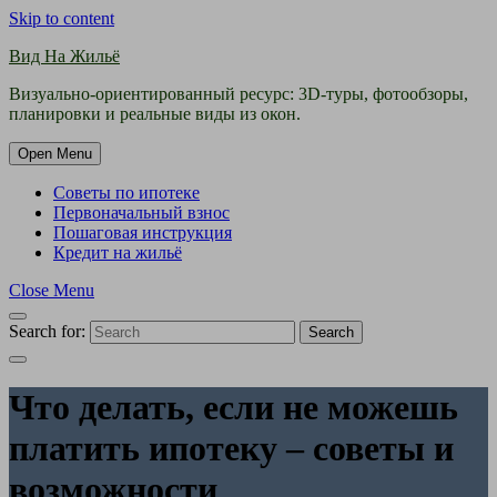
Skip to content
Вид На Жильё
Визуально-ориентированный ресурс: 3D-туры, фотообзоры,
планировки и реальные виды из окон.
Open Menu
Советы по ипотеке
Первоначальный взнос
Пошаговая инструкция
Кредит на жильё
Close Menu
Search for:
Search
Что делать, если не можешь
платить ипотеку – советы и
возможности