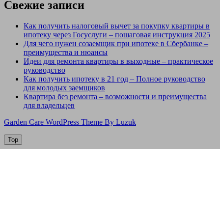
Свежие записи
Как получить налоговый вычет за покупку квартиры в
ипотеку через Госуслуги – пошаговая инструкция 2025
Для чего нужен созаемщик при ипотеке в Сбербанке –
преимущества и нюансы
Идеи для ремонта квартиры в выходные – практическое
руководство
Как получить ипотеку в 21 год – Полное руководство
для молодых заемщиков
Квартира без ремонта – возможности и преимущества
для владельцев
Garden Care WordPress Theme By Luzuk
Top