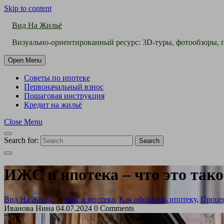
Skip to content
Вид На Жильё
Визуально-ориентированный ресурс: 3D-туры, фотообзоры, п
Open Menu
Советы по ипотеке
Первоначальный взнос
Пошаговая инструкция
Кредит на жильё
Close Menu
Search for:
Search
ИЖС и ипотека – что это так
Вид На Жильё
»
Ижс и ипотека
,
Как оформить ипотеку
,
Проце
Иванова Нина
04.07.2024
0 Comments