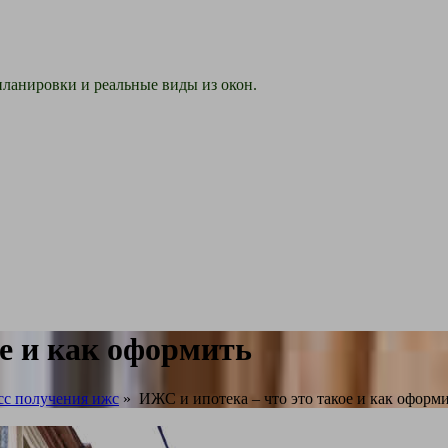
ланировки и реальные виды из окон.
ое и как оформить
сс получения ижс
»
ИЖС и ипотека – что это такое и как оформ