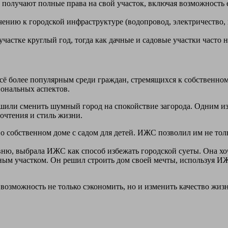
лучают полные права на свой участок, включая возможность ег
ю к городской инфраструктуре (водопровод, электричество, газ
астке круглый год, тогда как дачные и садовые участки часто 
ё более популярным среди граждан, стремящихся к собственно
иональных аспектов.
шили сменить шумный город на спокойствие загорода. Одним из
очтения и стиль жизни.
 о собственном доме с садом для детей. ИЖС позволил им не то
ню, выбрала ИЖС как способ избежать городской суеты. Она хоч
ным участком. Он решил строить дом своей мечты, используя ИЖ
возможность не только сэкономить, но и изменить качество жиз