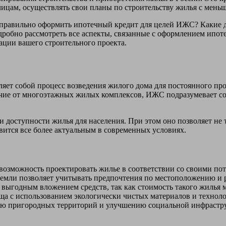
лицам, осуществлять свои планы по строительству жилья с мень
к правильно оформить ипотечный кредит для целей ИЖС? Какие 
робно рассмотреть все аспекты, связанные с оформлением ипот
ации вашего строительного проекта.
ет собой процесс возведения жилого дома для постоянного про
ичие от многоэтажных жилых комплексов, ИЖС подразумевает с
доступности жилья для населения. При этом оно позволяет не т
вится все более актуальным в современных условиях.
озможность проектировать жилье в соответствии со своими пот
емли позволяет учитывать предпочтения по местоположению и р
выгодным вложением средств, так как стоимость такого жилья м
а с использованием экологически чистых материалов и техноло
ю пригородных территорий и улучшению социальной инфрастр