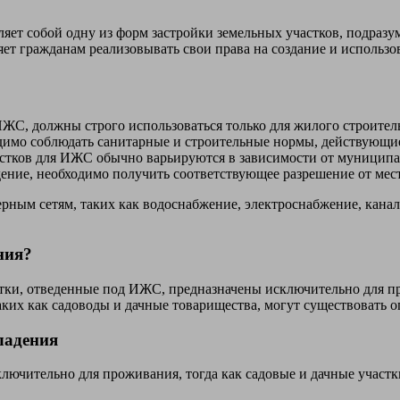
яет собой одну из форм застройки земельных участков, подраз
яет гражданам реализовывать свои права на создание и использ
ЖС, должны строго использоваться только для жилого строитель
димо соблюдать санитарные и строительные нормы, действующие
тков для ИЖС обычно варьируются в зависимости от муниципа
дение, необходимо получить соответствующее разрешение от мес
ным сетям, таких как водоснабжение, электроснабжение, канали
ния?
стки, отведенные под ИЖС, предназначены исключительно для п
аких как садоводы и дачные товарищества, могут существовать 
ладения
ючительно для проживания, тогда как садовые и дачные участк