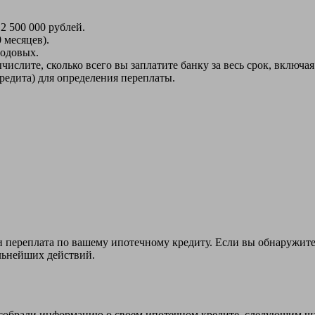
2 500 000 рублей.
 месяцев).
годовых.
ислите, сколько всего вы заплатите банку за весь срок, включа
редита) для определения переплаты.
и переплата по вашему ипотечному кредиту. Если вы обнаружите,
льнейших действий.
собрали информацию о своем ипотечном кредите, следующим шаг