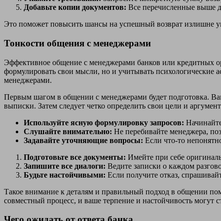
Добавьте копии документов:
Все перечисленные выше д
Это поможет повысить шансы на успешный возврат излишне у
Тонкости общения с менеджерами
Эффективное общение с менеджерами банков или кредитных ор
формулировать свои мысли, но и учитывать психологические 
менеджерами.
Первым шагом в общении с менеджерами будет подготовка. Ва
выписки. Затем следует четко определить свои цели и аргуме
Используйте ясную формулировку запросов:
Начинайте 
Слушайте внимательно:
Не перебивайте менеджера, поз
Задавайте уточняющие вопросы:
Если что-то непонятно
Подготовьте все документы:
Имейте при себе оригиналы
Запишите все диалоги:
Ведите записки о каждом разгов
Будьте настойчивыми:
Если получите отказ, спрашивай
Такое внимание к деталям и правильный подход в общении помо
совместный процесс, и ваше терпение и настойчивость могут ст
Чего ожидать от ответа банка