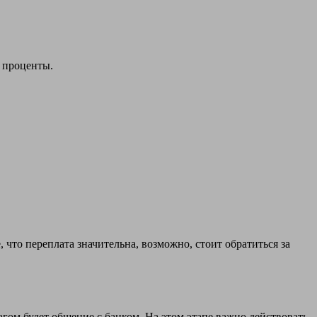
я проценты.
 что переплата значительна, возможно, стоит обратиться за
ом будет общение с банком. На этом этапе важно действовать