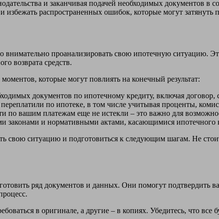
нодательства и заканчивая подачей необходимых документов в 
 и избежать распространенных ошибок, которые могут затянуть п
жно внимательно проанализировать свою ипотечную ситуацию. Э
го возврата средств.
 моментов, которые могут повлиять на конечный результат:
бходимых документов по ипотечному кредиту, включая договор,
 переплатили по ипотеке, в том числе учитывая проценты, комис
ти по вашим платежам еще не истекли – это важно для возможнос
и законами и нормативными актами, касающимися ипотечного кр
ь свою ситуацию и подготовиться к следующим шагам. Не стоит
готовить ряд документов и данных. Они помогут подтвердить ва
процесс.
боваться в оригинале, а другие – в копиях. Убедитесь, что все 