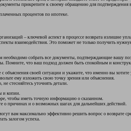
окументы прикрепите к своему обращению для подтверждения в
плаченных процентов по ипотеке.
ганизаций – ключевой аспект в процессе возврата излишне упл
аспекты взаимодействия. Это поможет не только получить нужн
м необходимо собрать все документы, подтверждающие вашу по
нты. Помните, что ваш подход должен быть спокойным и констру
с объяснения своей ситуации и укажите, что именно вы хотите 
вольте ему изложить свою точку зрения или объяснения.
, не стесняйтесь уточнять детали.
 и копии.
оре, чтобы иметь точную информацию о сказанном.
те о причинах и о возможных шагах для дальнейших действий.
гут вам максимально эффективно решить вопрос о возврате сред
ать залогом успеха.