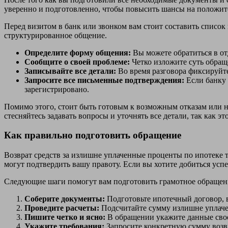
уверенно и подготовленно, чтобы повысить шансы на положи
Перед визитом в банк или звонком вам стоит составить список
структурированное общение.
Определите форму общения:
Вы можете обратиться в от
Сообщите о своей проблеме:
Четко изложите суть обращ
Записывайте все детали:
Во время разговора фиксируйте
Запросите все письменные подтверждения:
Если банку 
зарегистрировано.
Помимо этого, стоит быть готовым к возможным отказам или н
стесняйтесь задавать вопросы и уточнять все детали, так как эт
Как правильно подготовить обращение
Возврат средств за излишне уплаченные проценты по ипотеке 
могут подтвердить вашу правоту. Если вы хотите добиться усп
Следующие шаги помогут вам подготовить грамотное обращен
Соберите документы:
Подготовьте ипотечный договор, 
Проведите расчеты:
Подсчитайте сумму излишне уплачен
Пишите четко и ясно:
В обращении укажите данные свое
Укажите требования:
Запросите конкретную сумму возвра