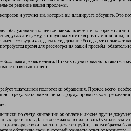
тельное решение вашей проблемы.
 вопросов и уточнений, которые вы планируете обсудить. Это п
дел обслуживания клиентов банка, позвонить по горячей линии 
ения, укажите сумму, которую вы хотите вернуть, и причины, по
 имена сотрудников, даты и содержание беседы, что поможет в
потребуется время для рассмотрения вашей просьбы, обязательн
еобходимым разъяснениям. В таких случаях важно оставаться в
о ваше право как клиента.
требует тщательной подготовки обращения. Прежде всего, необх
ешного результата, важно четко сформулировать свои требования
ие:
выписки по счету, квитанции об оплате и любые другие докуме
ных процентов. Для этого можно использовать бухгалтерские п
го договора, сроки выплат и детализируйте, каким образом бы
та и обозначьте срок, в который ожидаете ответ от кредитора.