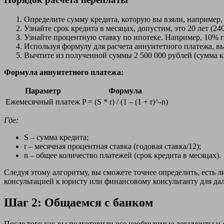
Определите сумму кредита, которую вы взяли, например, 
Узнайте срок кредита в месяцах, допустим, это 20 лет (240
Узнайте процентную ставку по ипотеке. Например, 10% 
Используя формулу для расчета аннуитетного платежа, выч
Вычтите из полученной суммы 2 500 000 рублей (сумма к
Формула аннуитетного платежа:
Параметр
Формула
Ежемесячный платеж
P = (S * r) / (1 – (1 + r)^-n)
Где:
S – сумма кредита;
r – месячная процентная ставка (годовая ставка/12);
n – общее количество платежей (срок кредита в месяцах).
Следуя этому алгоритму, вы сможете точнее определить, есть л
консультацией к юристу или финансовому консультанту для да
Шаг 2: Общаемся с банком
После того как вы подготовили все необходимые документы и 