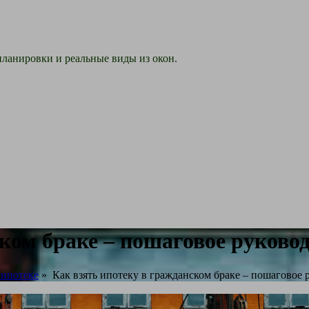
ланировки и реальные виды из окон.
ком браке – пошаговое руковод
 ипотеке
»
Как взять ипотеку в гражданском браке – пошаговое 