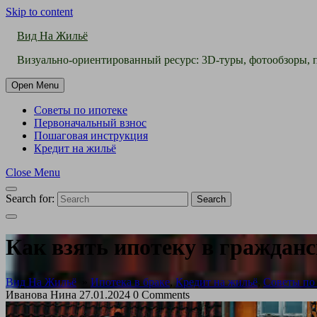
Skip to content
Вид На Жильё
Визуально-ориентированный ресурс: 3D-туры, фотообзоры, п
Open Menu
Советы по ипотеке
Первоначальный взнос
Пошаговая инструкция
Кредит на жильё
Close Menu
Search for:
Search
Как взять ипотеку в гражданс
Вид На Жильё
»
Ипотека в браке
,
Кредит на жильё
,
Советы по
Иванова Нина
27.01.2024
0 Comments