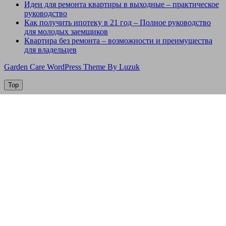
Идеи для ремонта квартиры в выходные – практическое
руководство
Как получить ипотеку в 21 год – Полное руководство
для молодых заемщиков
Квартира без ремонта – возможности и преимущества
для владельцев
Garden Care WordPress Theme By Luzuk
Top