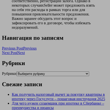
соответственно, регистрации залога. Однако в
некоторых случаяхSeller может предложить взять
на себя эти расходы в рамках торга или для
повышения привлекательности предложения.
Важно заранее обсудить этот вопрос и
зафиксировать его в договоре, чтобы избежать
недоразумений.
Навигация по записям
Previous Post
Previous
Next Post
Next
Рубрики
Рубрики
Свежие записи
Как получить налоговый вычет за покупку квартиры в
ипотеку через Госуслуги – пошаговая инструкция 2025
Для чего нужен созаемщик при ипотеке в Сбербанке –
преимущества и нюансы