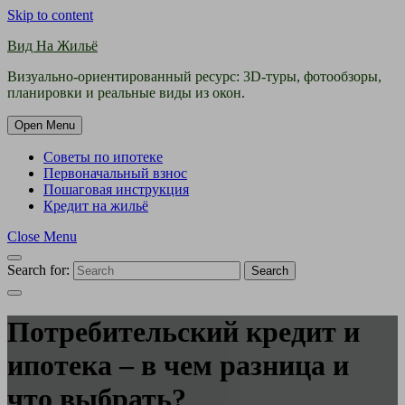
Skip to content
Вид На Жильё
Визуально-ориентированный ресурс: 3D-туры, фотообзоры,
планировки и реальные виды из окон.
Open Menu
Советы по ипотеке
Первоначальный взнос
Пошаговая инструкция
Кредит на жильё
Close Menu
Search for:
Search
Потребительский кредит и
ипотека – в чем разница и
что выбрать?