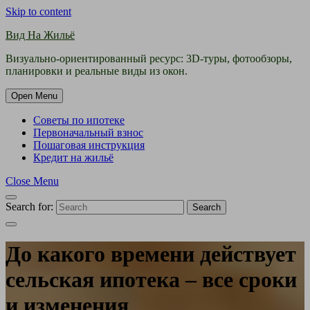
Skip to content
Вид На Жильё
Визуально-ориентированный ресурс: 3D-туры, фотообзоры,
планировки и реальные виды из окон.
Open Menu
Советы по ипотеке
Первоначальный взнос
Пошаговая инструкция
Кредит на жильё
Close Menu
Search for:
Search
До какого времени действует
сельская ипотека – все сроки
и изменения