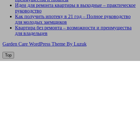
Идеи для ремонта квартиры в выходные – практическое
руководство
Как получить ипотеку в 21 год – Полное руководство
для молодых заемщиков
Квартира без ремонта – возможности и преимущества
для владельцев
Garden Care WordPress Theme By Luzuk
Top