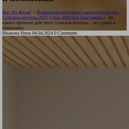
Вид На Жильё
»
Изменения ипотечного законодательства
,
Сельская ипотека 2025
,
Срок действия программы
»
До
какого времени действует сельская ипотека – все сроки и
изменения
Иванова Нина
04.04.2024
0 Comments